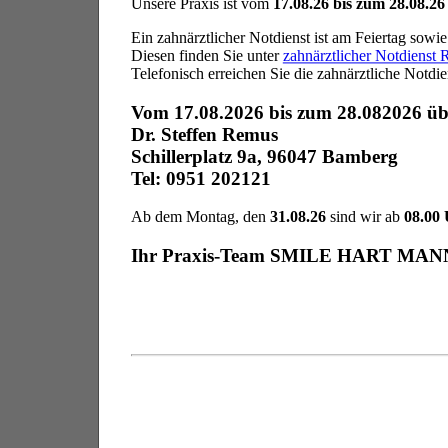
Unsere Praxis ist vom
17.08.26 bis zum 28.08.26
Ein zahnärztlicher Notdienst ist am Feiertag sowi
Diesen finden Sie unter
zahnärztlicher Notdienst
Telefonisch erreichen Sie die zahnärztliche Notdi
Vom 17.08.2026 bis zum 28.082026 übe
Dr. Steffen Remus
Schillerplatz 9a, 96047 Bamberg
Tel: 0951 202121
Ab dem Montag, den
31.08.26
sind wir ab
08.00
Ihr Praxis-Team SMILE HART MAN